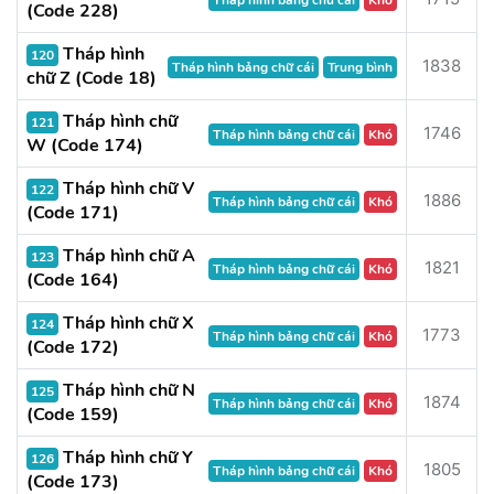
Tháp hình bảng chữ cái
Khó
(Code 228)
Tháp hình
120
1838
Tháp hình bảng chữ cái
Trung bình
chữ Z (Code 18)
Tháp hình chữ
121
1746
Tháp hình bảng chữ cái
Khó
W (Code 174)
Tháp hình chữ V
122
1886
Tháp hình bảng chữ cái
Khó
(Code 171)
Tháp hình chữ A
123
1821
Tháp hình bảng chữ cái
Khó
(Code 164)
Tháp hình chữ X
124
1773
Tháp hình bảng chữ cái
Khó
(Code 172)
Tháp hình chữ N
125
1874
Tháp hình bảng chữ cái
Khó
(Code 159)
Tháp hình chữ Y
126
1805
Tháp hình bảng chữ cái
Khó
(Code 173)