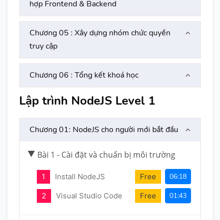
hợp Frontend & Backend
Chương 05 : Xây dựng nhóm chức quyền
truy cập
Chương 06 : Tổng kết khoá học
Lập trình NodeJS Level 1
Chương 01: NodeJS cho người mới bắt đầu
Bài 1 - Cài đặt và chuẩn bị môi trường
1
Install NodeJS
Free
06:18
2
Visual Studio Code
Free
01:43