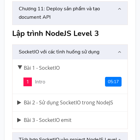
Chương 11: Deploy sản phẩm và tạo
document API
Lập trình NodeJS Level 3
SocketIO với các tình huống sử dụng
Bài 1 - SocketIO
1
Intro
05:17
Bài 2 - Sử dụng SocketIO trong NodeJS
Bài 3 - SocketIO emit
Tích hợp SocketIO vào project NodeJS Level