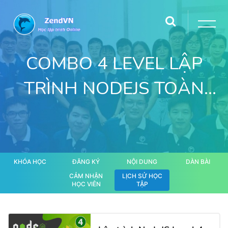
COMBO 4 LEVEL LẬP
TRÌNH NODEJS TOÀN
TẬP
KHÓA HỌC
ĐĂNG KÝ
NỘI DUNG
DÀN BÀI
CẢM NHẬN
LỊCH SỬ HỌC
HỌC VIÊN
TẬP