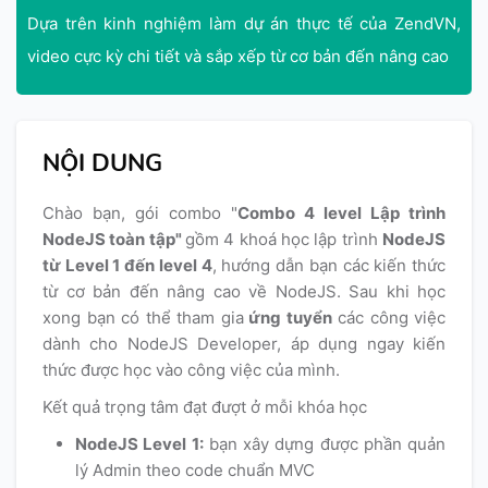
Dựa trên kinh nghiệm làm dự án thực tế của ZendVN,
video cực kỳ chi tiết và sắp xếp từ cơ bản đến nâng cao
NỘI DUNG
Chào bạn, gói combo "
Combo 4 level Lập trình
NodeJS toàn tập"
gồm 4 khoá học lập trình
NodeJS
từ Level 1 đến level 4
, hướng dẫn bạn các kiến thức
từ cơ bản đến nâng cao về NodeJS. Sau khi học
xong bạn có thể tham gia
ứng tuyển
các công việc
dành cho NodeJS Developer, áp dụng ngay kiến
thức được học vào công việc của mình.
Kết quả trọng tâm đạt đượt ở mỗi khóa học
NodeJS Level 1:
bạn xây dựng được phần quản
lý Admin theo code chuẩn MVC