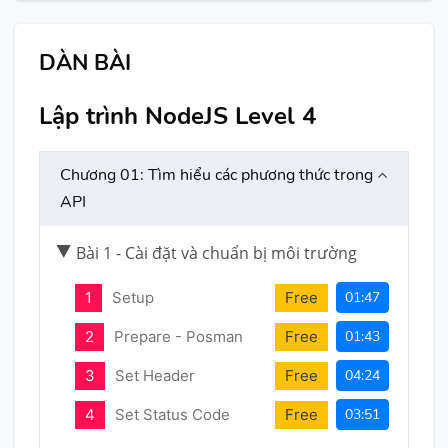
DÀN BÀI
Lập trình NodeJS Level 4
Chương 01: Tìm hiểu các phương thức trong
API
Bài 1 - Cài đặt và chuẩn bị môi trường
1
Setup
Free
01:47
2
Prepare - Posman
Free
01:43
3
Set Header
Free
04:24
4
Set Status Code
Free
03:51