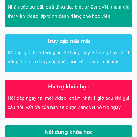
Nhận các ưu đãi, quà tặng đặt biệt từ ZendVN, tham gia
thư viện video lập trình dành riêng cho học viên
Truy cập mãi mãi
Không giới hạn thời gian 3 tháng hay 6 tháng hay chỉ 1
năm, thời gian truy cập khóa học của bạn là mãi mãi
Hỗ trợ khóa học
Hỏi đáp ngay tại mỗi video, chậm nhất 1 giờ sau khi gửi
câu hỏi, vấn đề của bạn sẽ được ZendVN hỗ trợ ngay
Nội dung khóa học