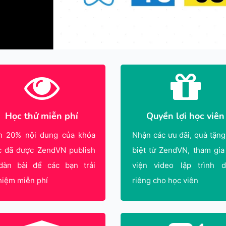
Học thử miễn phí
Quyền lợi học viên
n 20% nội dung của khóa
Nhận các ưu đãi, quà tặng
c đã được ZendVN publish
biệt từ ZendVN, tham gia
dàn bài để các bạn trải
viện video lập trình 
hiệm miễn phí
riêng cho học viên