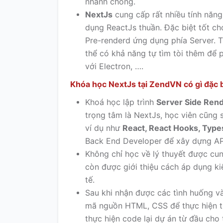
nhanh chóng.
NextJs
cung cấp rất nhiều tính năng
dụng ReactJs thuần. Đặc biệt tốt cho
Pre-renderd ứng dụng phía Server. T
thể có khả năng tự tìm tòi thêm để
với Electron, ….
Khóa học NextJs tại ZendVN có gì đặc 
Khoá học lập trình
Server Side Ren
trọng tâm là NextJs, học viên cũng 
ví dụ như
React, React Hooks, Type
Back End Developer để xây dựng AP
Không chỉ học về lý thuyết được cun
còn được giới thiệu cách áp dụng ki
tế.
Sau khi nhận được các tình huống v
mã nguồn HTML, CSS để thực hiện tr
thực hiện code lại dự án từ đầu cho 