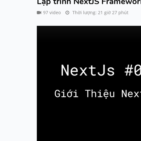
Lập trình NextJS Framewor
97 video
Thời lượng: 21 giờ 27 phút