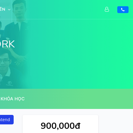
IÊN
ORK
 KHÓA HỌC
ntend
900,000đ