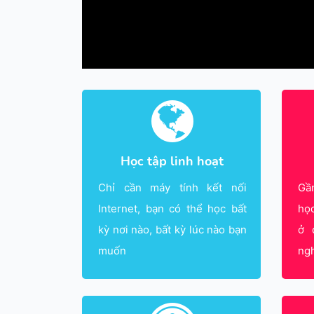
Học tập linh hoạt
Chỉ cần máy tính kết nối
Gầ
Internet, bạn có thể học bất
họ
kỳ nơi nào, bất kỳ lúc nào bạn
ở 
muốn
ng