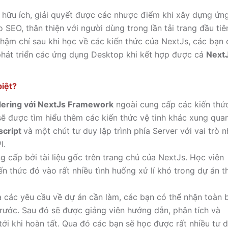
 hữu ích, giải quyết được các nhược điểm khi xây dựng ứn
 SEO, thân thiện với người dùng trong lần tải trang đầu tiê
hậm chí sau khi học về các kiến thức của NextJs, các bạn 
 phát triển các ứng dụng Desktop khi kết hợp được cả
Next
biệt?
dering với NextJs Framework
ngoài cung cấp các kiến thứ
sẽ được tìm hiểu thêm các kiến thức vệ tinh khác xung qua
script
và một chút tư duy lập trình phía Server với vai trò 
I.
g cấp bởi tài liệu gốc trên trang chủ của NextJs. Học viên
ến thức đó vào rất nhiều tình huống xử lí khó trong dự án t
à các yêu cầu về dự án cần làm, các bạn có thể nhận toàn 
ước. Sau đó sẽ được giảng viên hướng dẫn, phân tích và
tới khi hoàn tất. Qua đó các bạn sẽ học được rất nhiều tư 