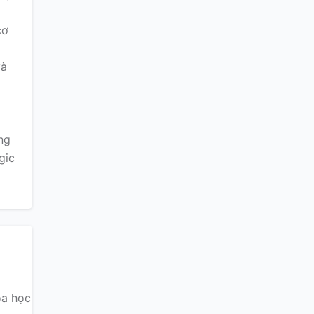
cơ
và
ng
gic
óa học