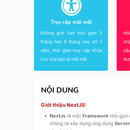
Truy cập mãi mãi
Không giới hạn thời gian 3
Hỏ
tháng hay 6 tháng hay chỉ 1
ch
năm, thời gian truy cập khóa
câ
học của bạn là mãi mãi
đư
NỘI DUNG
Giới thiệu NextJS:
NextJs
là một
Framework
nhỏ gọn 
chúng ta xây dựng ứng dụng
Server