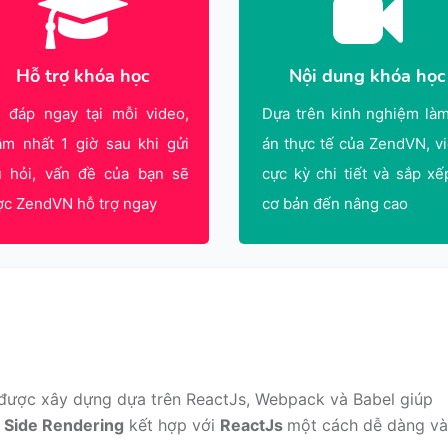
Hỗ trợ khóa học
Nội dung khóa học
i đáp ngay tại mỗi video,
Dựa trên kinh nghiệm là
ậm nhất 1 giờ sau khi gửi
án thực tế của ZendVN, v
u hỏi, vấn đề của bạn sẽ
cực kỳ chi tiết và sắp xế
ợc ZendVN hỗ trợ ngay
cơ bản đến nâng cao
được xây dựng dựa trên ReactJs, Webpack và Babel giúp
 Side Rendering
kết hợp với
ReactJs
một cách dễ dàng và