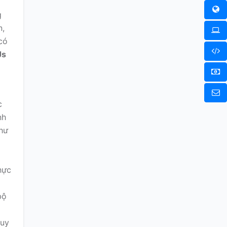
g
n,
có
Js
c
nh
như
hực
bộ
duy