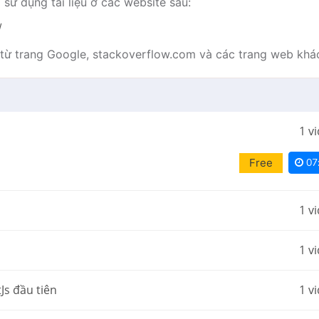
ử dụng tài liệu ở các website sau:
/
 từ trang Google, stackoverflow.com và các trang web khá
1 v
Free
07
1 v
1 v
Js đầu tiên
1 v