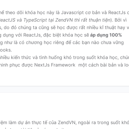
thể theo dõi khóa học này là Javascript cơ bản và ReactJs 
actJS và TypeScript tại ZendVN thì rất thuận tiện
). Bởi vì
, do đó chúng ta cũng sẽ học được rất nhiều kĩ thuật hay 
g dụng với ReactJs, đặc biệt khóa học sẽ
áp dụng 100%
g như là có chương học riêng để các bạn nào chưa vững
Hooks.
hiều kiến thức và tình huống khó trong suốt khóa học, chú
 chinh phục được NextJs Framework một cách bài bản và lo
ệm làm dự án thực tế của ZendVN, ngoài ra trong suốt kh