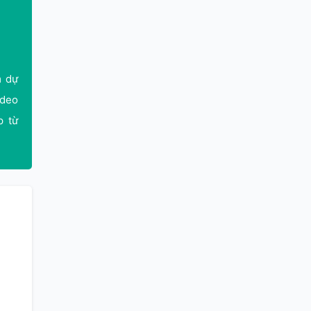
m dự
ideo
p từ