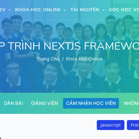
DEV
KHÓA HỌC ONLINE
TÀI NGUYÊN
GÓC HỌC V
P TRÌNH NEXTJS FRAMEW
Trang Chủ
Khóa Học Online
DÀN BÀI
GIẢNG VIÊN
CẢM NHẬN HỌC VIÊN
NHÓM
Javascript
Fro