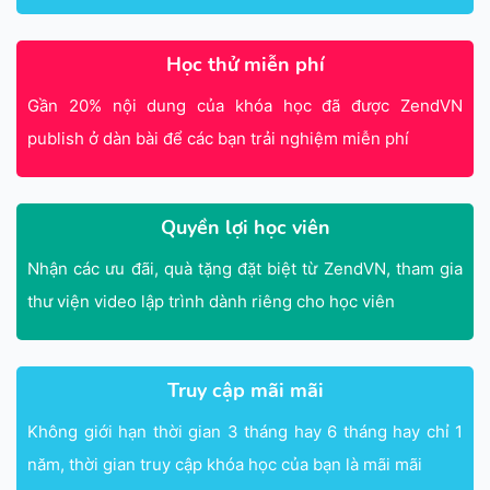
Học thử miễn phí
Gần 20% nội dung của khóa học đã được ZendVN
publish ở dàn bài để các bạn trải nghiệm miễn phí
Quyền lợi học viên
Nhận các ưu đãi, quà tặng đặt biệt từ ZendVN, tham gia
thư viện video lập trình dành riêng cho học viên
Truy cập mãi mãi
Không giới hạn thời gian 3 tháng hay 6 tháng hay chỉ 1
năm, thời gian truy cập khóa học của bạn là mãi mãi