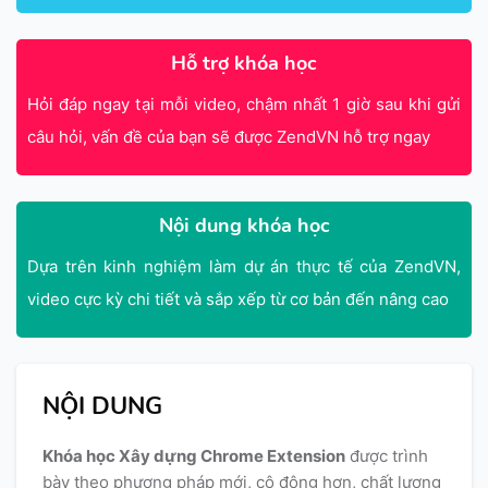
Hỗ trợ khóa học
Hỏi đáp ngay tại mỗi video, chậm nhất 1 giờ sau khi gửi
câu hỏi, vấn đề của bạn sẽ được ZendVN hỗ trợ ngay
Nội dung khóa học
Dựa trên kinh nghiệm làm dự án thực tế của ZendVN,
video cực kỳ chi tiết và sắp xếp từ cơ bản đến nâng cao
NỘI DUNG
Khóa học Xây dựng Chrome Extension
được trình
bày theo phương pháp mới, cô động hơn, chất lượng