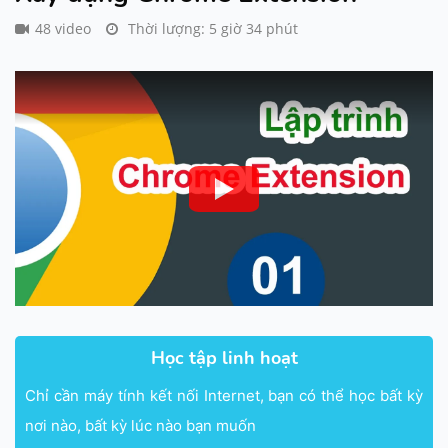
48 video
Thời lượng: 5 giờ 34 phút
Học tập linh hoạt
Chỉ cần máy tính kết nối Internet, bạn có thể học bất kỳ
nơi nào, bất kỳ lúc nào bạn muốn