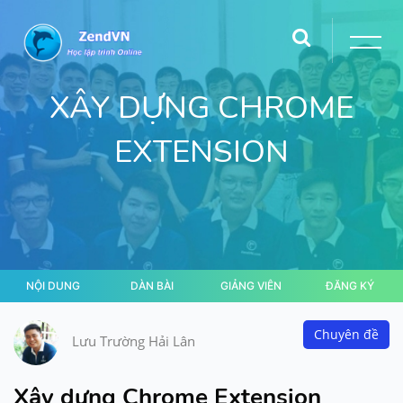
XÂY DỰNG CHROME
EXTENSION
NỘI DUNG
DÀN BÀI
GIẢNG VIÊN
ĐĂNG KÝ
Chuyên đề
Lưu Trường Hải Lân
Xây dựng Chrome Extension