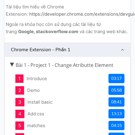
Tài liệu tìm hiểu về Chrome
Extension:
https://developer.chrome.com/extensions/devgu
Ngoài ra khóa học còn sử dụng các tài liệu từ
trang
Google, stackoverflow.com
và các trang web khác.
Chrome Extension - Phần 1
Bài 1 - Project 1 - Change Atributte Element
1
Introduce
03:17
2
Demo
05:58
3
Install basic
08:41
4
Add css
13:13
5
matches
04:15