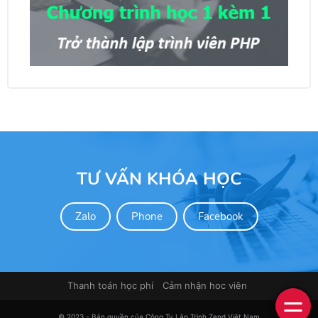
TƯ VẤN KHÓA HỌC
Zalo
Phone
Facebook
Thanh toán học phí
Cảm nhận hoc viên
© 2023 - Bản quyền của Công Ty Lập Trình Zend Việt Nam