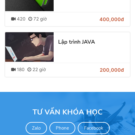
420
72 giờ
400,000đ
Lập trình JAVA
180
22 giờ
200,000đ
TƯ VẤN KHÓA HỌC
Zalo
Phone
Facebook