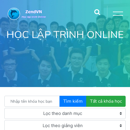
HỌC LẬP TRÌNH ONLINE
Tìm kiếm
Tất cả khóa học
Lọc theo danh mục
Lọc theo giảng viên