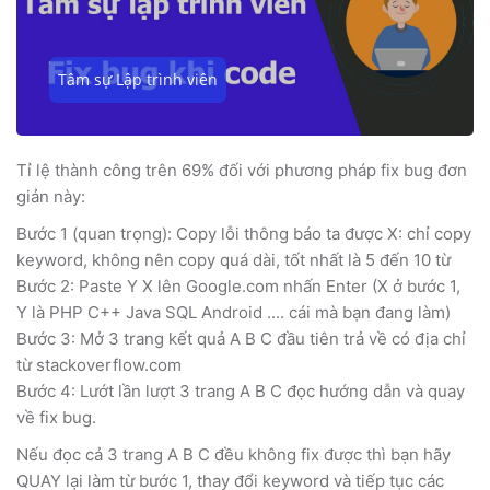
Tâm sự Lập trình viên
Tỉ lệ thành công trên 69% đối với phương pháp fix bug đơn
giản này:
Bước 1 (quan trọng): Copy lỗi thông báo ta được X: chỉ copy
keyword, không nên copy quá dài, tốt nhất là 5 đến 10 từ
Bước 2: Paste Y X lên Google.com nhấn Enter (X ở bước 1,
Y là PHP C++ Java SQL Android .... cái mà bạn đang làm)
Bước 3: Mở 3 trang kết quả A B C đầu tiên trả về có địa chỉ
từ stackoverflow.com
Bước 4: Lướt lần lượt 3 trang A B C đọc hướng dẫn và quay
về fix bug.
Nếu đọc cả 3 trang A B C đều không fix được thì bạn hãy
QUAY lại làm từ bước 1, thay đổi keyword và tiếp tục các