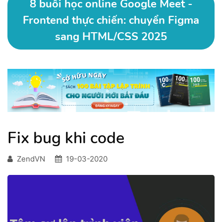
8 buổi học online Google Meet -
Frontend thực chiến: chuyển Figma
sang HTML/CSS 2025
Fix bug khi code
ZendVN
19-03-2020