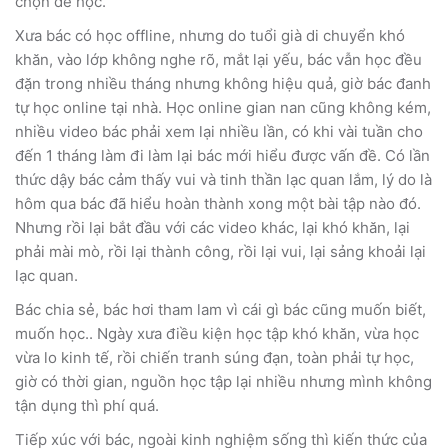
chọn để học.
Xưa bác có học offline, nhưng do tuổi già di chuyển khó
khăn, vào lớp không nghe rõ, mắt lại yếu, bác vẫn học đều
đặn trong nhiều tháng nhưng không hiệu quả, giờ bác đanh
tự học online tại nhà. Học online gian nan cũng không kém,
nhiều video bác phải xem lại nhiều lần, có khi vài tuần cho
đến 1 tháng làm đi làm lại bác mới hiểu được vấn đề. Có lần
thức dậy bác cảm thấy vui và tinh thần lạc quan lắm, lý do là
hôm qua bác đã hiểu hoàn thành xong một bài tập nào đó.
Nhưng rồi lại bắt đầu với các video khác, lại khó khăn, lại
phải mài mò, rồi lại thành công, rồi lại vui, lại sảng khoải lại
lạc quan.
Bác chia sẻ, bác hơi tham lam vì cái gì bác cũng muốn biết,
muốn học.. Ngày xưa điều kiện học tập khó khăn, vừa học
vừa lo kinh tế, rồi chiến tranh súng đạn, toàn phải tự học,
giờ có thời gian, nguồn học tập lại nhiều nhưng mình không
tận dụng thì phí quá.
Tiếp xúc với bác, ngoài kinh nghiệm sống thì kiến thức của